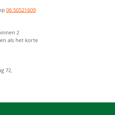
 op
06 50521609
binnen 2
en als het korte
g 72,