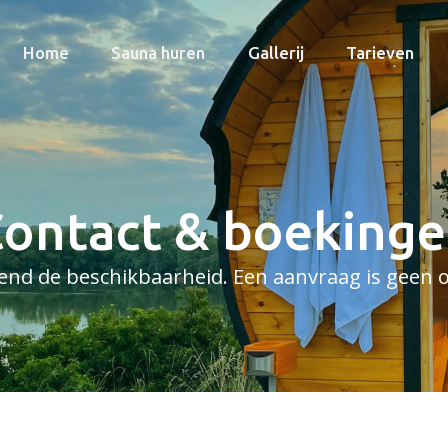
Home
Sauna huren
Gallerij
Tarieven
ontact & boeking
jvend de beschikbaarheid. Een aanvraag is geen