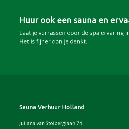
Huur ook een sauna en ervaa
Laat je verrassen door de spa ervaring i
Het is fijner dan je denkt.
Footer
Sauna Verhuur Holland
Juliana van Stolberglaan 74