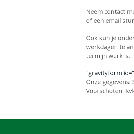
f
i
t
Neem contact met
d
n
t
of een email stu
n
h
e
a
o
k
Ook kun je onder
v
u
s
werkdagen te ant
i
d
t
termijn werk is.
g
a
[gravityform id=”1
t
Onze gegevens: S
i
Voorschoten. Kv
e