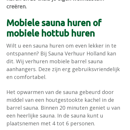
creëren.
n
h
e
a
o
k
Mobiele sauna huren of
v
u
s
i
d
t
mobiele hottub huren
g
Wilt u een sauna huren om even lekker in te
a
ontspannen? Bij Sauna Verhuur Holland kan
t
dit. Wij verhuren mobiele barrel sauna
i
aanhangers. Deze zijn erg gebruiksvriendelijk
e
en comfortabel.
Het opwarmen van de sauna gebeurd door
middel van een houtgestookte kachel in de
barrel sauna. Binnen 20 minuten geniet u van
een heerlijke sauna. In de sauna kunt u
plaatsnemen met 4 tot 6 personen.