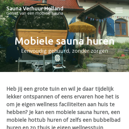
S
D
S
Sauna Verhuur Holland
Menu
p
o
p
Geniet van een mobiele sauna
r
o
r
i
r
i
n
n
n
Mobiele sauna huren
g
a
g
n
a
n
Eenvoudig gehuurd, zonder zorgen
a
r
a
a
d
a
r
e
r
d
h
d
Heb jij een grote tuin en wil je daar tijdelijk
e
o
e
lekker ontspannen of eens ervaren hoe het is
h
o
v
om je eigen wellness faciliteiten aan huis te
o
f
o
hebben? Je kan een mobiele sauna huren, een
o
d
e
mobiele hottub huren of zelfs een bubbelbad
f
i
t
huren en zo thuis je eigen wellnesstuin
d
n
t