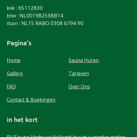
kvk : 65112830
btw : NL001982568B14
iban : NL15 RABO 0308 6794 90
Pagina’s
Home
Sauna Huren
Gallerij
Tarieven
FAQ
Over Ons
Contact & Boekingen
In het kort
Bij Sauna Verhuur Holland huurt u zonder gedoe