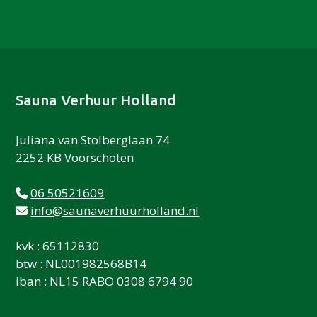
Footer
Sauna Verhuur Holland
Juliana van Stolberglaan 74
2252 KB Voorschoten
06 50521609
info@saunaverhuurholland.nl
kvk : 65112830
btw : NL001982568B14
iban : NL15 RABO 0308 6794 90