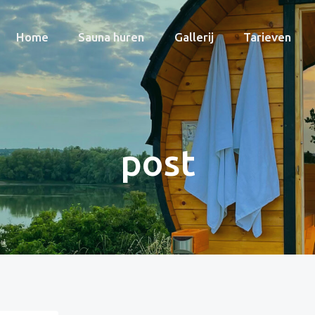
Home
Sauna huren
Gallerij
Tarieven
post