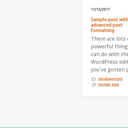
f
i
t
11/12/2017
d
n
t
Sample post wit
n
h
e
advanced post
a
o
k
formatting
There are lots 
v
u
s
powerful thing
i
d
t
can do with th
g
WordPress edit
a
you've gotten 
t
Uncategorized
i
format
,
post
e