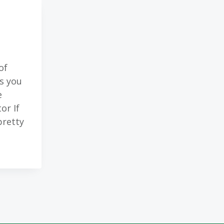
h
of
s you
e
or If
pretty