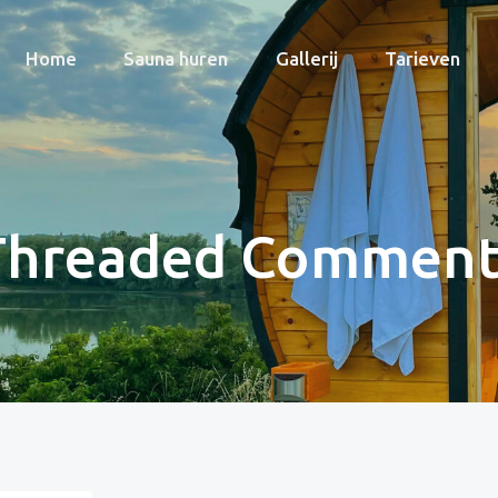
Home
Sauna huren
Gallerij
Tarieven
Threaded Comment