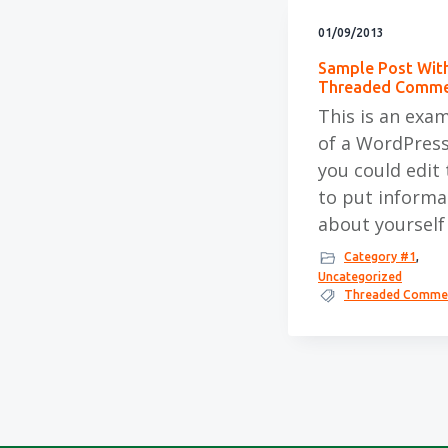
f
i
t
01/09/2013
d
n
t
Sample Post Wit
n
h
e
Threaded Comm
a
o
k
This is an exa
v
u
s
of a WordPress
i
d
t
you could edit 
g
to put informa
about yourself
a
t
Category #1
,
Uncategorized
i
Threaded Comme
e