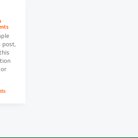
h
ents
mple
 post,
this
tion
 or
nts