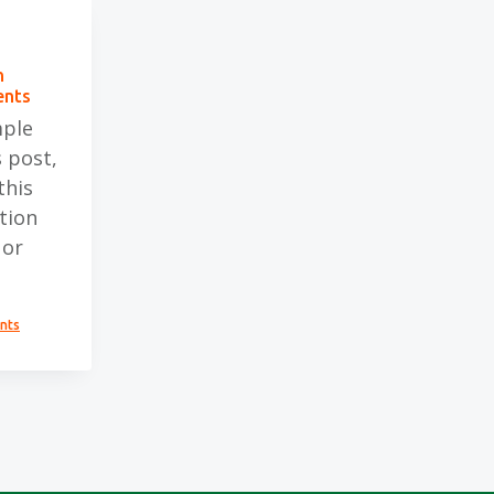
h
ents
mple
 post,
this
tion
 or
nts