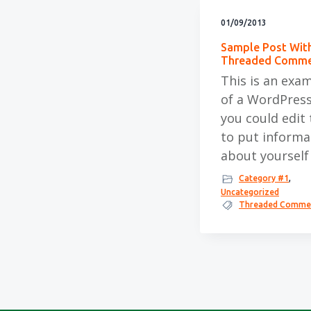
f
i
t
01/09/2013
d
n
t
Sample Post Wit
n
h
e
Threaded Comm
a
o
k
This is an exa
v
u
s
of a WordPress
i
d
t
you could edit 
g
to put informa
about yourself
a
t
Category #1
,
Uncategorized
i
Threaded Comme
e